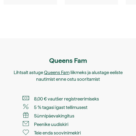
Queens Fam
Lihtsalt astuge
Queens Fam
liikmeks ja alustage eeliste
nautimist enne ostu sooritamist
8,00 € vautšer registreerimiseks
5 % tagasi igast tellimusest
Sünnipäevakingitus
Peenike uudiskiri
Teie enda soovinimekiri