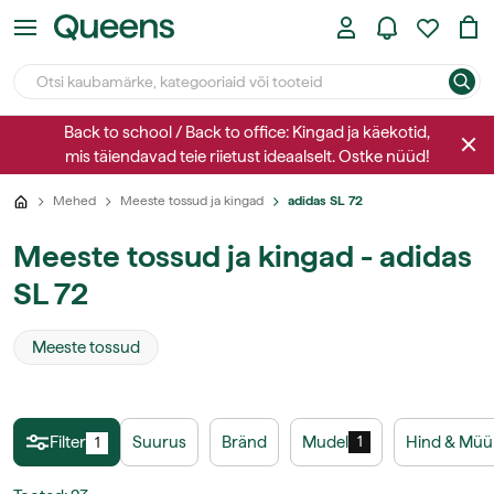
Back to school / Back to office: Kingad ja käekotid,
mis täiendavad teie riietust ideaalselt. Ostke nüüd!
Mehed
Meeste tossud ja kingad
adidas SL 72
Meeste tossud ja kingad - adidas
SL 72
Meeste tossud
Filter
Suurus
Bränd
Mudel
Hind & Müü
1
1