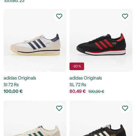
Tooted
:
23
-20 %
adidas Originals
adidas Originals
Sl 72 Rs
SL 72 Rs
100,00 €
80,49 €
100,00 €